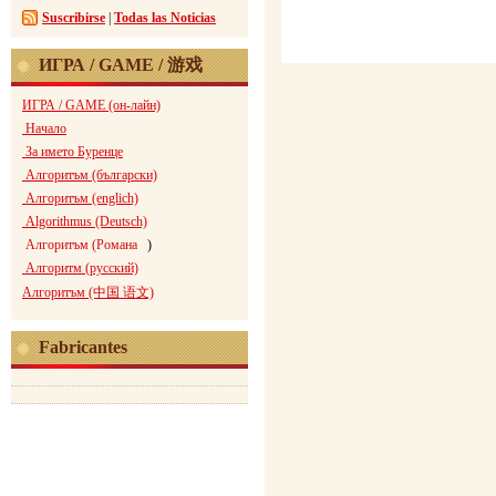
Suscribirse
|
Todas las Noticias
ИГРА / GAME / 游戏
ИГРА / GAME (он-лайн)
Начало
За името Буренце
Алгоритъм (български)
Алгоритъм (englich)
Algorithmus (Deutsch)
Алгоритъм (Романа
)
Алгоритм (русский)
Алгоритъм (中国 语文)
Fabricantes