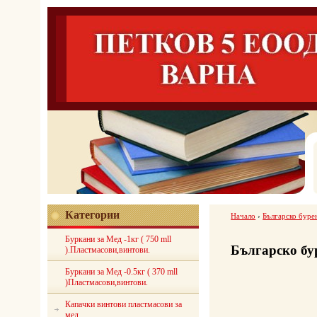
Категории
Начало
›
Българско буре
Буркани за Мед -1кг ( 750 mll
Българско бу
).Пластмасови,винтови.
Буркани за Мед -0.5кг ( 370 mll
)Пластмасови,винтови.
Капачки винтови пластмасови за
мед