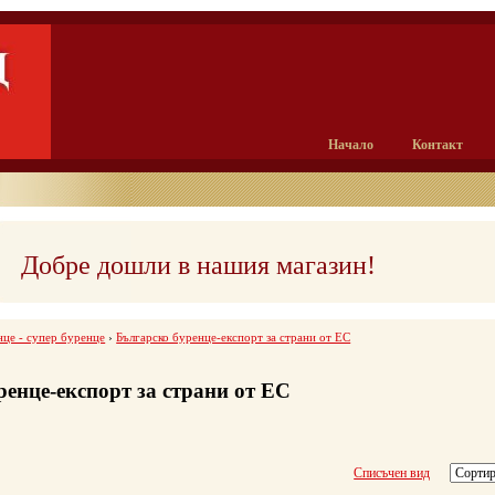
Начало
Контакт
Добре дошли в нашия магазин!
нце - супер буренце
›
Българско буренце-експорт за страни от ЕС
ренце-експорт за страни от ЕС
Списъчен вид