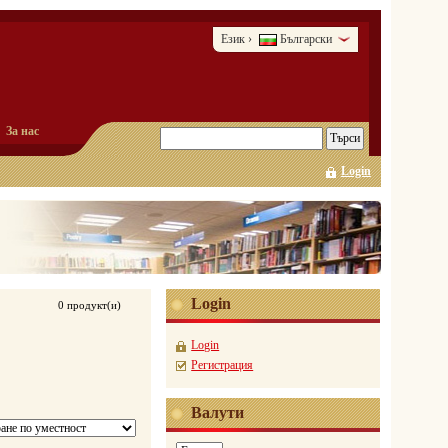
Език
Български
›
За нас
Login
Login
0 продукт(и)
Login
Регистрация
Валути