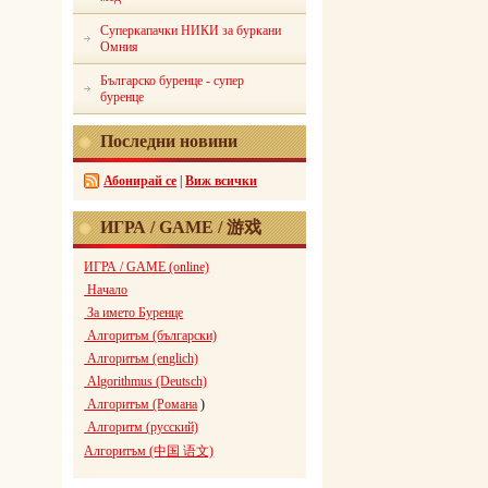
Суперкапачки НИКИ за буркани
Омния
Българско буренце - супер
буренце
Последни новини
Абонирай се
|
Виж всички
ИГРА / GAME / 游戏
ИГРА / GAME (online)
Начало
За името Буренце
Алгоритъм (български)
Алгоритъм (englich)
Algorithmus (Deutsch)
Алгоритъм (Романа
)
Алгоритм (русский)
Алгоритъм (中国 语文)