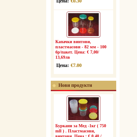
Цена:
€0.30
Капачки винтови,
пластмасови - 82 мм - 100
бр/пакет. Цена: € 7,00/
13,69лв
Цена:
€7.00
Нови продукти
Буркани за Мед -1кг ( 750
mll ) . Пластмасови,
винтови. Цена : € 0.40 /